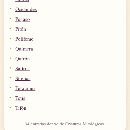
Oceánides
Pegaso
Pitón
Polifemo
Quimera
Quirón
Sátiros
Sirenas
Telquines
Tetis
Tifón
34 entradas dentro de Criaturas Mitológicas.