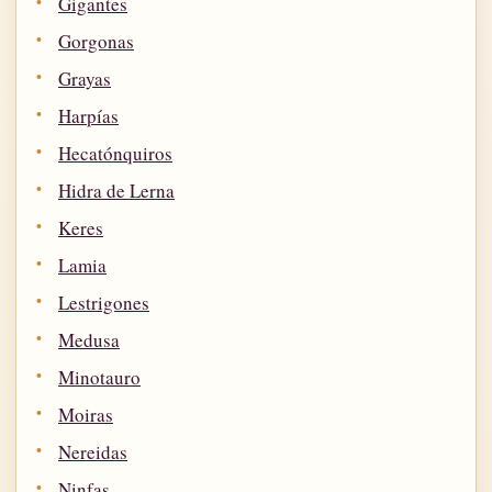
Gigantes
Gorgonas
Grayas
Harpías
Hecatónquiros
Hidra de Lerna
Keres
Lamia
Lestrigones
Medusa
Minotauro
Moiras
Nereidas
Ninfas