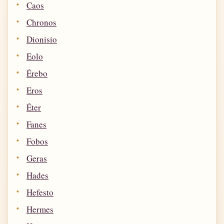
Caos
Chronos
Dionisio
Eolo
Érebo
Eros
Éter
Fanes
Fobos
Geras
Hades
Hefesto
Hermes