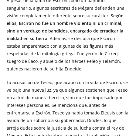
A pesar de la fama de Escirón como un bandido
sanguinario, algunos escritores de Mégara defienden una
visión completamente diferente sobre su carácter.
Según
ellos, Escirón no fue un hombre violento ni un criminal,
sino un verdugo de bandidos, encargado de erradicar la
maldad en su tierra
. Además, se destaca que Escirón
estaba emparentado con algunas de las figuras más
respetadas de la mitología griega. Fue yerno de Cicreo,
suegro de Éaco, y abuelo de los héroes Peleo y Telamón,
quienes nacieron de su hija Endeide.
La acusación de Teseo, que acabó con la vida de Escirón, se
ve bajo una nueva luz, ya que algunos sostienen que Teseo
no actuó de manera heroica, sino que fue impulsado por
intereses personales. Se menciona que, antes de
enfrentarse a Escirón, Teseo ya había tomado Eleusis con la
ayuda de un soborno a su gobernador, Diocles, lo que
arroja dudas sobre la justicia de su lucha contra el rey de
Mégara. Este contexto abre la puerta a la reflexión: ¿y si