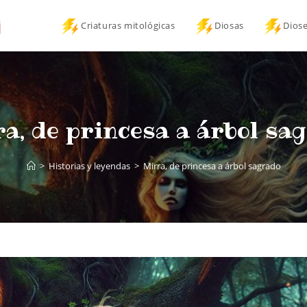
Criaturas mitológicas
Diosas
Dios
a, de princesa a árbol sa
>
Historias y leyendas
>
Mirra, de princesa a árbol sagrado