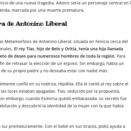
icio de una nueva tragedia. Adonis sería un personaje central en 
leyenda, marcada por una muerte prematura.
ra de Antonino Liberal
las Metamorfosis de Antonino Liberal, situada en Fenicia cerca del
ionales.
El rey Tías, hijo de Belo y Oritía, tenía una hija llamada
bjeto de deseo para numerosos hombres de toda la región
. Para
fin de retrasar la elección de un esposo. Sin embargo, había un
 de su propio padre y no deseaba estar con nadie más.
lmente confió en su nodriza, Hipólita. Ella le contó al rey sobre el
i las luces estaban apagadas. Tías, seducido por la propuesta,
. Sin embargo, cuando Esmirna quedó embarazada, su secreto fue
abitación y descubrió la identidad de la mujer con la que había
a luz prematuramente. Con el bebé en sus brazos, pidió ayuda a