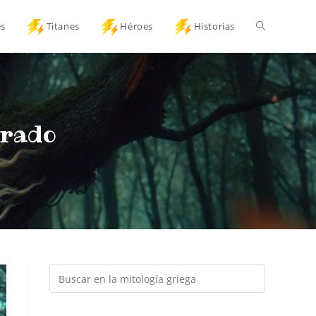
es
Titanes
Héroes
Historias
grado