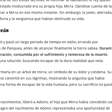
estado involucrado era su propia hija, Mirra. Dándose cuenta de la
ar a Mirra en ese mismo instante. Sin embargo, la joven, aterrada
furia y la vergüenza que habían destruido su vida.
onis
ó y pasó un largo periodo de tiempo en exilio, errando por
s de Panquea, antes de alcanzar finalmente la tierra sabea.
Durant
eración, consumida por el sufrimiento y temerosa de la muerte
.
una solución, buscando escapar de la dura realidad que vivía.
ormarla en un árbol de mirra, un símbolo de su dolor y condena. Su
l se convirtió en sus lágrimas, mostrando la angustia que había
una forma de escapar de la vida humana, pero su sacrificio no pasó
 nacimientos, liberó a Adonis, el hijo que Mirra había concebido co
 milagro del nacimiento de Adonis representaba una oportunidad de