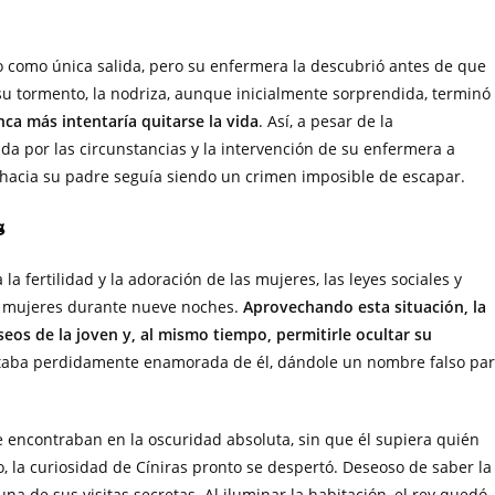
o como única salida, pero su enfermera la descubrió antes de que
e su tormento, la nodriza, aunque inicialmente sorprendida, terminó
ca más intentaría quitarse la vida
. Así, a pesar de la
da por las circunstancias y la intervención de su enfermera a
 hacia su padre seguía siendo un crimen imposible de escapar.
s
la fertilidad y la adoración de las mujeres, las leyes sociales y
as mujeres durante nueve noches.
Aprovechando esta situación, la
seos de la joven y, al mismo tiempo, permitirle ocultar su
estaba perdidamente enamorada de él, dándole un nombre falso pa
e encontraban en la oscuridad absoluta, sin que él supiera quién
, la curiosidad de Cíniras pronto se despertó. Deseoso de saber la
a de sus visitas secretas. Al iluminar la habitación, el rey quedó