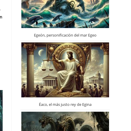
o
un
Egeón, personificación del mar Egeo
Éaco, el más justo rey de Egina