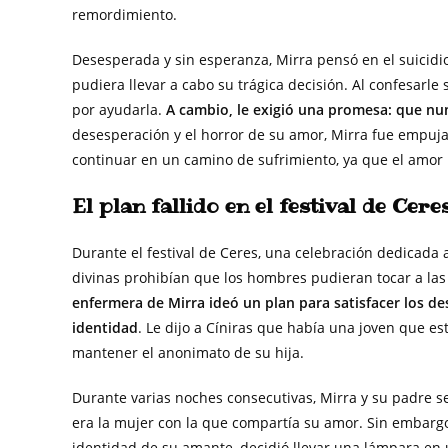
remordimiento.
Desesperada y sin esperanza, Mirra pensó en el suicidi
pudiera llevar a cabo su trágica decisión. Al confesarl
por ayudarla.
A cambio, le exigió una promesa: que nun
desesperación y el horror de su amor, Mirra fue empuja
continuar en un camino de sufrimiento, ya que el amor
El plan fallido en el festival de Cere
Durante el festival de Ceres, una celebración dedicada a 
divinas prohibían que los hombres pudieran tocar a l
enfermera de Mirra ideó un plan para satisfacer los de
identidad
. Le dijo a Cíniras que había una joven que 
mantener el anonimato de su hija.
Durante varias noches consecutivas, Mirra y su padre s
era la mujer con la que compartía su amor. Sin embargo
identidad de su amante, decidió llevar una lámpara en un