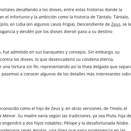
rtales desafiando a los dioses, entre estas historias donde la
an el infortunio y la ambición como la historia de Tántalo. Tántalo,
pilo, en Lidia (en algunos casos Frigia). Descendiente de
Zeus
, se l
rrogancia y desdén por los dioses dieron paso a su destino
, fue admitido en sus banquetes y consejos. Sin embargo, su
 contra los dioses, lo que desencadenó su condena eterna.
r una tortura sin fin, representando así la línea delgada que separ
, pasemos a conocer algunos de los detalles más interesantes sobr
econocido como el hijo de Zeus y, en otras versiones, de Tmolo, el
ia Menor. Su madre varía según las tradiciones, ya sea Pluto, hija d
lo engendró a dos hijos notables: Pélope y la desafortunada Níobe.
os poderosos reyes Atridas, una línea que gana prominencia en las