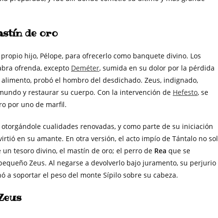
astín de oro
propio hijo, Pélope, para ofrecerlo como banquete divino. Los
cabra ofrenda, excepto
Deméter
, sumida en su dolor por la pérdida
l alimento, probó el hombro del desdichado. Zeus, indignado,
mundo y restaurar su cuerpo. Con la intervención de
Hefesto
, se
o por uno de marfil.
 otorgándole cualidades renovadas, y como parte de su iniciación
virtió en su amante. En otra versión, el acto impío de Tántalo no so
e un tesoro divino, el mastín de oro; el perro de
Rea
que se
pequeño Zeus. Al negarse a devolverlo bajo juramento, su perjurio
nó a soportar el peso del monte Sípilo sobre su cabeza.
 Zeus