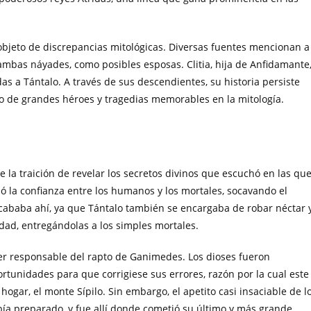
s objeto de discrepancias mitológicas. Diversas fuentes mencionan a
 ambas náyades, como posibles esposas. Clitia, hija de Anfidamante
as a Tántalo. A través de sus descendientes, su historia persiste
 de grandes héroes y tragedias memorables en la mitología.
e la traición de revelar los secretos divinos que escuchó en las qu
ó la confianza entre los humanos y los mortales, socavando el
acababa ahí, ya que Tántalo también se encargaba de robar néctar 
dad, entregándolas a los simples mortales.
ser responsable del rapto de Ganimedes. Los dioses fueron
tunidades para que corrigiese sus errores, razón por la cual este
hogar, el monte Sípilo. Sin embargo, el apetito casi insaciable de l
ía preparado, y fue allí donde cometió su último y más grande