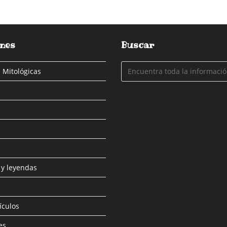
nes
Buscar
 Mitológicas
 y leyendas
ículos
es