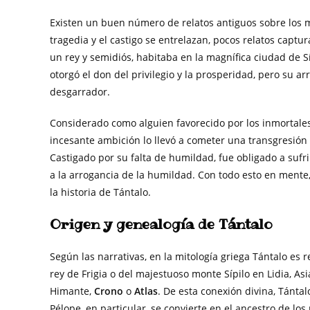
Existen un buen número de relatos antiguos sobre los mo
tragedia y el castigo se entrelazan, pocos relatos captur
un rey y semidiós, habitaba en la magnífica ciudad de Sí
otorgó el don del privilegio y la prosperidad, pero su a
desgarrador.
Considerado como alguien favorecido por los inmortales
incesante ambición lo llevó a cometer una transgresión
Castigado por su falta de humildad, fue obligado a sufri
a la arrogancia de la humildad. Con todo esto en mente
la historia de Tántalo.
Origen y genealogía de Tántalo
Según las narrativas, en la mitología griega Tántalo es r
rey de Frigia o del majestuoso monte Sípilo en Lidia, As
Himante,
Crono
o
Atlas
. De esta conexión divina, Tánta
Pélope, en particular, se convierte en el ancestro de l