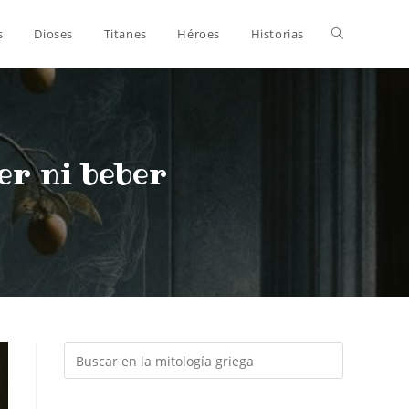
s
Dioses
Titanes
Héroes
Historias
er ni beber