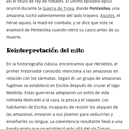
así el título de rey de Yóbates. El último episodio épico
ocurrió durante la
Guerra de Troya
, donde
Pentesilea
, una
amazona, luchó valientemente del lado troyano.
Aquiles
, el
héroe aqueo, la mató en combate, y se dice que este se
enamoró de Pentesilea cuando retiró su casco antes de su
muerte.
Reinterpretación del mito
En la historiografía clásica, encontramos que Heródoto, el
primer historiador conocido, menciona a las amazonas en
relación con los sármatas. Según él, un grupo de amazonas
fugitivas se estableció en Escitia después de cruzar el lago
Meótida. Estas guerreras adoptaron un estilo de vida
nómada dedicado a la caza, la pesca y el saqueo. Los
habitantes de Escitia, incapaces de resistir los ataques de
las amazonas, enviaron a sus jóvenes para seducirlas y
enseñarles su lengua. La coexistencia resultante llevó a una
banda mixta que se estableció más allá del río Tanais,